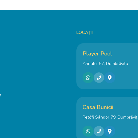
LOCAȚII
Player Pool
Arinului 57, Dumbrăvița
m
Casa Bunicii
Petőfi Sándor 79, Dumbrăviț