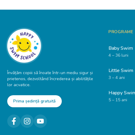
PROGRAME
Baby Swim
4 – 36 luni
Little Swim
Învățăm copiii să înoate într-un mediu sigur și
3 – 4 ani
prietenos, dezvoltând încrederea și abilitățile
lor acvatice.
Happy Swi
5 – 15 ani
Prima ședință gratuită