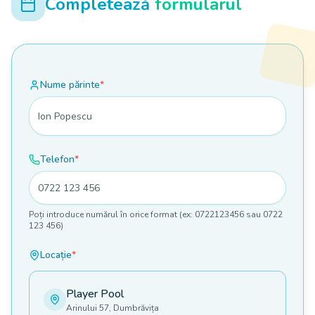
Completează
formularul
Nume părinte
*
Telefon
*
Poți introduce numărul în orice format (ex: 0722123456 sau 0722
123 456)
Locație
*
Player Pool
Arinului 57, Dumbrăvița