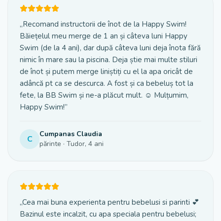
„
Recomand instructorii de înot de la Happy Swim!
Băiețelul meu merge de 1 an și câteva luni Happy
Swim (de la 4 ani), dar după câteva luni deja înota fără
nimic în mare sau la piscina. Deja știe mai multe stiluri
de înot și putem merge liniștiți cu el la apa oricât de
adâncă pt ca se descurca. A fost și ca bebeluș tot la
fete, la BB Swim și ne-a plăcut mult. ☺️ Mulțumim,
Happy Swim!
”
Cumpanas Claudia
C
părinte
· Tudor
, 4 ani
„
Cea mai buna experienta pentru bebelusi si parinti 💕
Bazinul este incalzit, cu apa speciala pentru bebelusi;