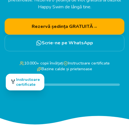
prietenoase. Rezervă o ședință de înot gratuită la bazinul
Happy Swim de lângă tine.
Rezervă ședința GRATUITĂ
→
Scrie-ne pe WhatsApp
10.000+ copii învățați
Instructoare certificate
Bazine calde și prietenoase
Instructoare
🏅
certificate