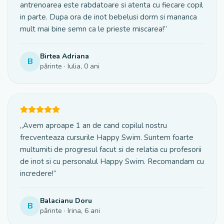
antrenoarea este rabdatoare si atenta cu fiecare copil
in parte. Dupa ora de inot bebelusi dorm si mananca
mult mai bine semn ca le prieste miscarea!
”
Birtea Adriana
B
părinte
· Iulia
, 0 ani
„
Avem aproape 1 an de cand copilul nostru
frecventeaza cursurile Happy Swim. Suntem foarte
multumiti de progresul facut si de relatia cu profesorii
de inot si cu personalul Happy Swim. Recomandam cu
incredere!
”
Balacianu Doru
B
părinte
· Irina
, 6 ani