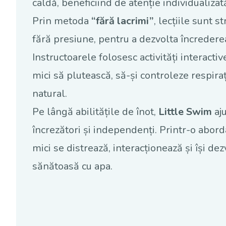
caldă, beneficiind de atenție individualiza
Prin metoda
“fără lacrimi”
, lecțiile sunt 
fără presiune, pentru a dezvolta încrederea
Instructoarele folosesc activități interactiv
mici să plutească, să-și controleze respiraț
natural.
Pe lângă abilitățile de înot,
Little Swim
aju
încrezători și independenți. Printr-o aborda
mici se distrează, interacționează și își de
sănătoasă cu apa.