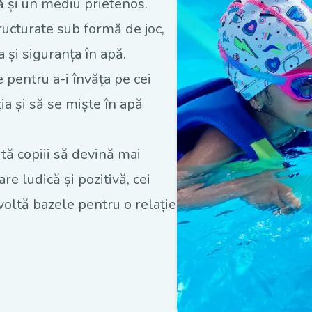
tă și un mediu prietenos.
structurate sub formă de joc,
 și siguranța în apă.
e pentru a-i învăța pe cei
ia și să se miște în apă
tă copiii să devină mai
re ludică și pozitivă, cei
zvoltă bazele pentru o relație