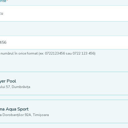
inte
*
e numărul în orice format (ex: 0722123456 sau 0722 123 456)
yer Pool
ului 57, Dumbrăvița
na Aqua Sport
a Dorobanților 92A, Timișoara