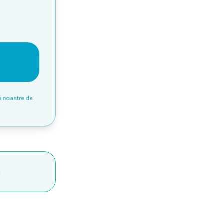
i noastre de
p