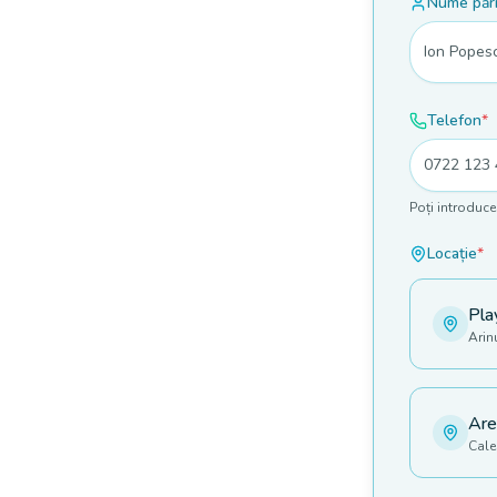
Nume păr
Telefon
*
Poți introduc
Locație
*
Pla
Arin
Are
Cale