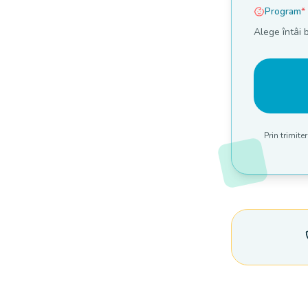
Program
*
Alege întâi b
Prin trimit