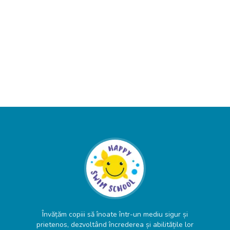
Învățăm copiii să înoate într-un mediu sigur și
prietenos, dezvoltând încrederea și abilitățile lor