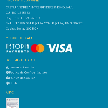
INFORMAȚII COMPANIE
CREȚIU ANDREEA ÎNTREPRINDERE INDIVIDUALĂ
CUI:
RO41525563
Reg. Com.:
F35/905/2019
Sediu:
NR.186, SAT PIŞCHIA COM. PIŞCHIA, TIMIŞ, 307325
Capital Social:
200
RON
METODE DE PLATĂ
DOCUMENTE LEGALE
Termeni și Condiții
Politica de Confidențialitate
Politica de Cookies
GDPR
ANPC