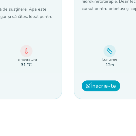
hidrokinetoterapie. Dezinfect
cursul pentru bebeluși și copi
ră de susținere. Apa este
igur și sănătos. Ideal pentru
Temperatura
Lungime
31
°C
12m
Înscrie-te