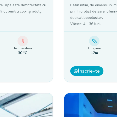
are. Apa este dezinfectată cu
Bazin intim, de dimensiuni m
not pentru copii și adulți.
prin hidroliză de sare, oferi
dedicat bebelușilor.
Vârsta: 4 - 36 luni
.
Temperatura
Lungime
30
°C
12m
Înscrie-te